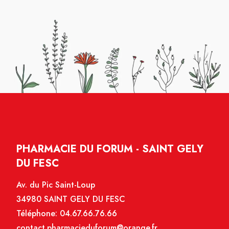
PHARMACIE DU FORUM - SAINT GELY
DU FESC
Av. du Pic Saint-Loup
34980 SAINT GELY DU FESC
Téléphone:
04.67.66.76.66
contact.pharmacieduforum@orange.fr