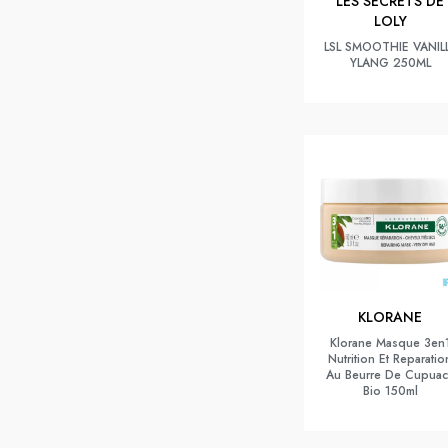
LES SECRETS DE
LOLY
LSL SMOOTHIE VANIL
YLANG 250ML
KLORANE
Klorane Masque 3en
Nutrition Et Reparatio
Au Beurre De Cupua
Bio 150ml