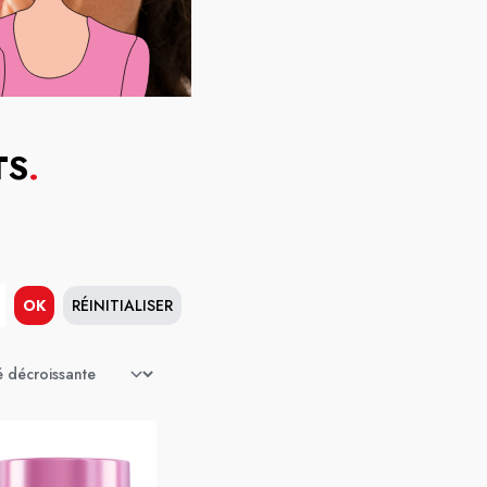
TS
.
OK
RÉINITIALISER