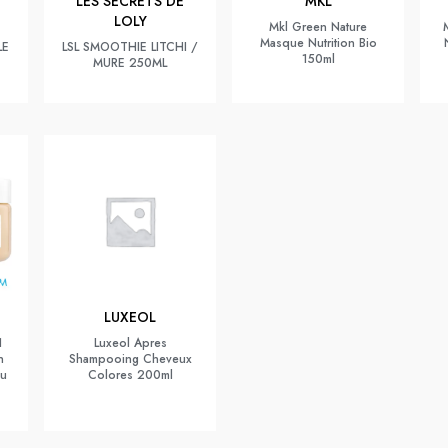
LES SECRETS DE
MKL
LOLY
Mkl Green Nature
Masque Nutrition Bio
LE
LSL SMOOTHIE LITCHI /
150ml
MURE 250ML
LUXEOL
1
Luxeol Apres
n
Shampooing Cheveux
cu
Colores 200ml