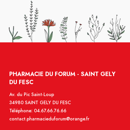
PHARMACIE DU FORUM - SAINT GELY
DU FESC
Av. du Pic Saint-Loup
34980 SAINT GELY DU FESC
Téléphone:
04.67.66.76.66
contact.pharmacieduforum@orange.fr