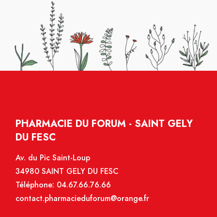
PHARMACIE DU FORUM - SAINT GELY
DU FESC
Av. du Pic Saint-Loup
34980 SAINT GELY DU FESC
Téléphone:
04.67.66.76.66
contact.pharmacieduforum@orange.fr