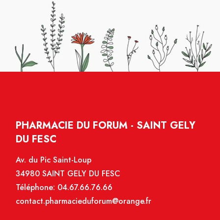
PHARMACIE DU FORUM - SAINT GELY
DU FESC
Av. du Pic Saint-Loup
34980 SAINT GELY DU FESC
Téléphone:
04.67.66.76.66
contact.pharmacieduforum@orange.fr