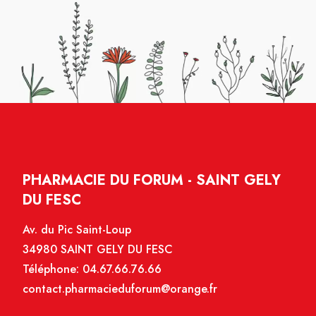
PHARMACIE DU FORUM - SAINT GELY
DU FESC
Av. du Pic Saint-Loup
34980 SAINT GELY DU FESC
Téléphone:
04.67.66.76.66
contact.pharmacieduforum@orange.fr