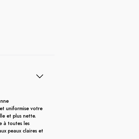
onne
t uniformise votre
le et plus nette.
e à toutes les
 aux peaux claires et
.