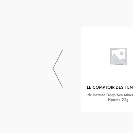
LA ROSEE
La Rosee Concentre Bonne Mine Bio
30ml
LE COMPTOIR DES TE
Idc Institute Deep Sea Mine
Homme 22g