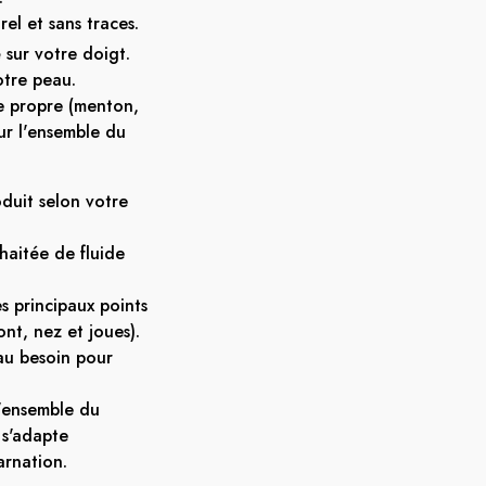
rel et sans traces.
 sur votre doigt.
otre peau.
ge propre (menton,
sur l'ensemble du
duit selon votre
haitée de fluide
es principaux points
nt, nez et joues).
au besoin pour
l'ensemble du
 s'adapte
rnation.