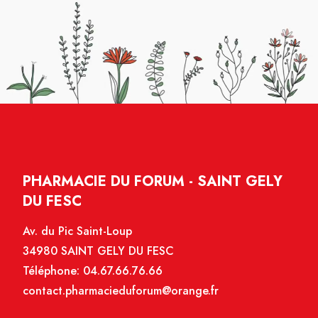
PHARMACIE DU FORUM - SAINT GELY
DU FESC
Av. du Pic Saint-Loup
34980 SAINT GELY DU FESC
Téléphone:
04.67.66.76.66
contact.pharmacieduforum@orange.fr