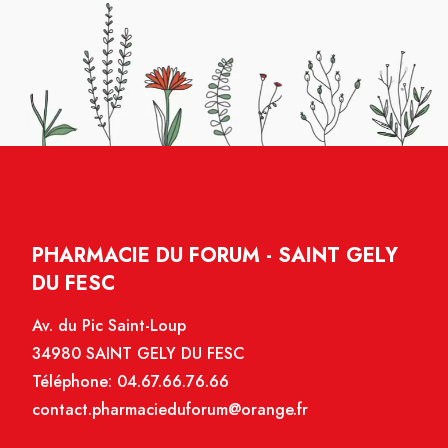
PHARMACIE DU FORUM - SAINT GELY
DU FESC
Av. du Pic Saint-Loup
34980 SAINT GELY DU FESC
Téléphone:
04.67.66.76.66
contact.pharmacieduforum@orange.fr