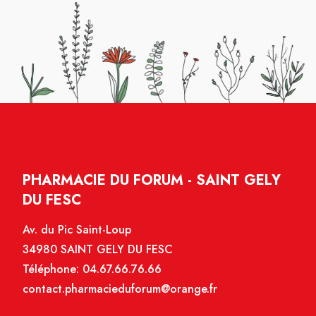
PHARMACIE DU FORUM - SAINT GELY
DU FESC
Av. du Pic Saint-Loup
34980 SAINT GELY DU FESC
Téléphone:
04.67.66.76.66
contact.pharmacieduforum@orange.fr