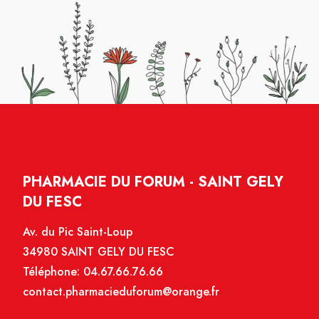
PHARMACIE DU FORUM - SAINT GELY
DU FESC
Av. du Pic Saint-Loup
34980 SAINT GELY DU FESC
Téléphone:
04.67.66.76.66
contact.pharmacieduforum@orange.fr