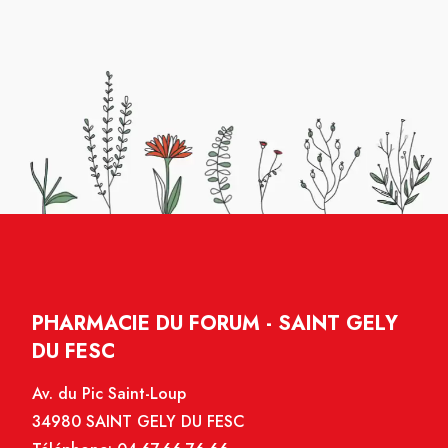
PHARMACIE DU FORUM - SAINT GELY
DU FESC
Av. du Pic Saint-Loup
34980 SAINT GELY DU FESC