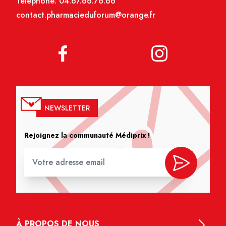
Téléphone:
04.67.66.76.66
contact.pharmacieduforum@orange.fr
NEWSLETTER
Rejoignez la communauté Médiprix !
À PROPOS DE NOUS